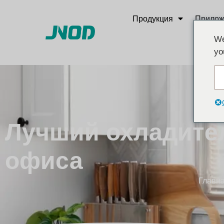
Продукция
Прилож
We
yo
Лучший охладител
офиса
Главн