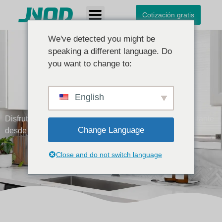
Cotización gratis
We've detected you might be
speaking a different language. Do
you want to change to:
Grifo 4 en 1
English
Disfrute de agua hirviendo, fría, filtrada y con gas al instante
Change Language
desde un solo grifo, elevando la vida cotidiana.
Inicio
Grifo multifunción
Grifo 4 en 1
Close and do not switch language