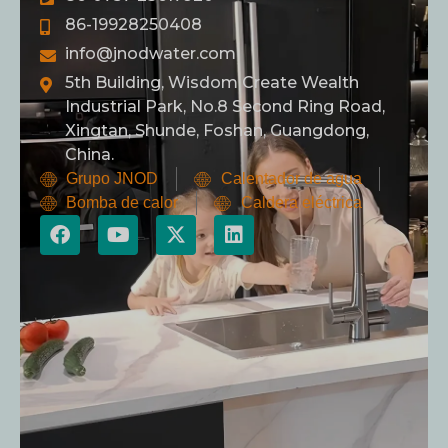
86-19928250408
info@jnodwater.com
5th Building, Wisdom Create Wealth
Industrial Park, No.8 Second Ring Road,
Xingtan, Shunde, Foshan, Guangdong,
China.
Grupo JNOD
Calentador de agua
Bomba de calor
Caldera eléctrica