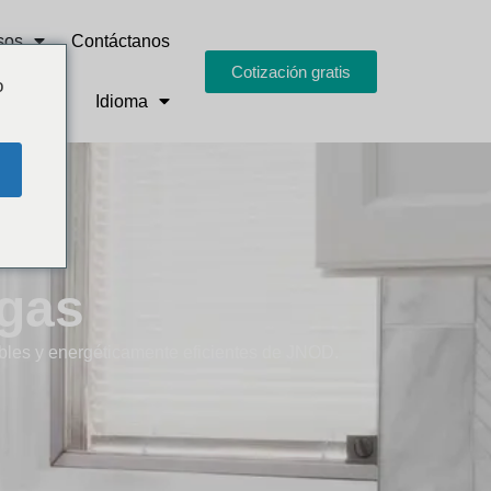
sos
Contáctanos
Cotización gratis
o
Idioma
 gas
iables y energéticamente eficientes de JNOD.