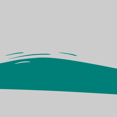
Vea cómo 
demostrar sus 
y la instala