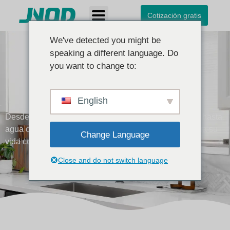
Cotización gratis
We've detected you might be
speaking a different language. Do
you want to change to:
Grifo 5 en 1
English
Desde agua hirviendo filtrada para el té de la mañana hasta
agua con gas fría para refrescarse, este grifo transforma su
Change Language
vida con un diseño moderno y tecnología inteligente.
Inicio
Grifo multifunción
Grifo 5 en 1
Close and do not switch language