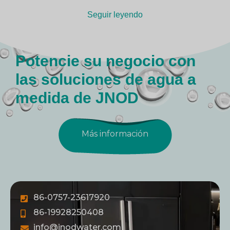
Seguir leyendo
Potencie su negocio con
las soluciones de agua a
medida de JNOD
Más información
86-0757-23617920
86-19928250408
info@jnodwater.com