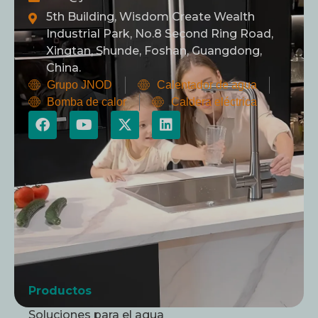
5th Building, Wisdom Create Wealth
Industrial Park, No.8 Second Ring Road,
Xingtan, Shunde, Foshan, Guangdong,
China.
Grupo JNOD
Calentador de agua
Bomba de calor
Caldera eléctrica
Productos
Soluciones para el agua