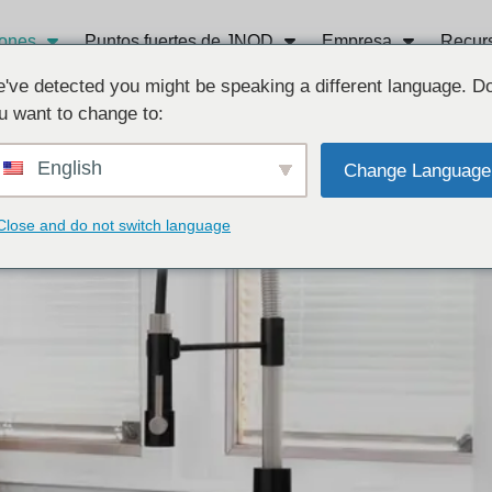
iones
Puntos fuertes de JNOD
Empresa
Recur
've detected you might be speaking a different language. D
u want to change to:
English
Change Language
Cafetería
Close and do not switch language
a de alta calidad, lo que le ayudará a servir siempre la bebida