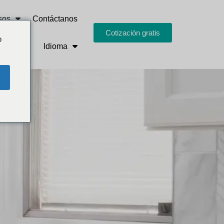
sos
Contáctanos
Cotización gratis
o
Idioma
 perfecta.