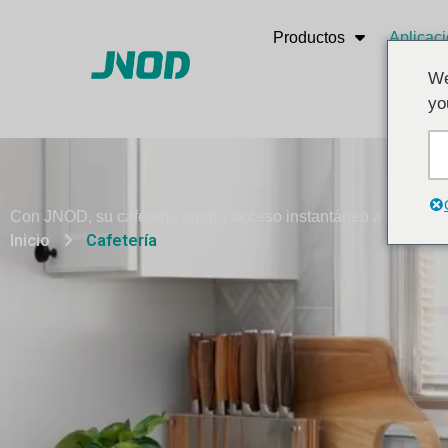
Productos
Aplicac
We
yo
Con JNOD, su cafetería tendrá acceso instantáneo a agua fresc
Inicio
Cafetería