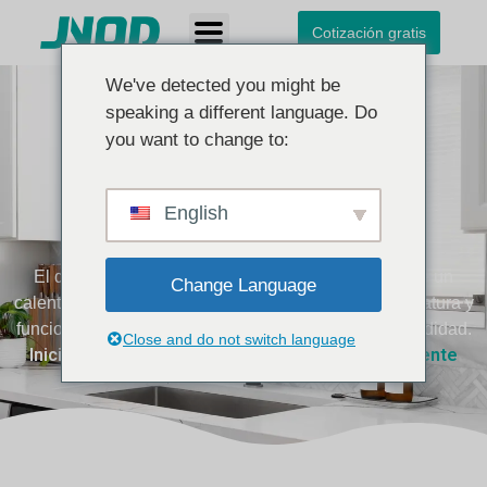
Cotización gratis
We've detected you might be
speaking a different language. Do
you want to change to:
Dispensador
instantáneo de agua
English
caliente
El dispensador de agua caliente instantánea ofrece un
Change Language
calentamiento rápido, un control preciso de la temperatura y
funciones de seguridad fiables para una mayor comodidad.
Close and do not switch language
Inicio
Dispensador instantáneo de agua caliente