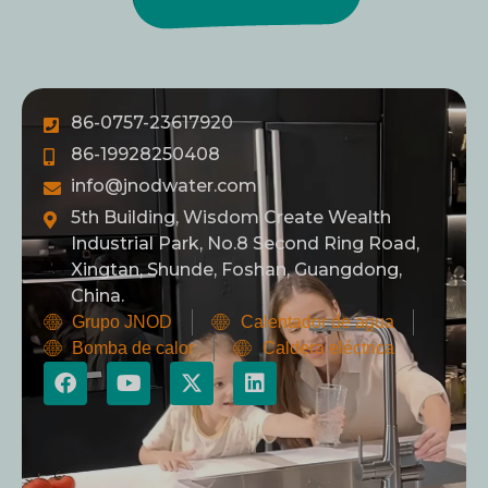
86-0757-23617920
86-19928250408
info@jnodwater.com
5th Building, Wisdom Create Wealth
Industrial Park, No.8 Second Ring Road,
Xingtan, Shunde, Foshan, Guangdong,
China.
Grupo JNOD
Calentador de agua
Bomba de calor
Caldera eléctrica