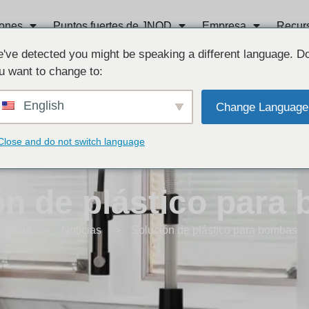
iones
Puntos fuertes de JNOD
Empresa
Recur
've detected you might be speaking a different language. D
u want to change to:
English
Change Language
Close and do not switch language
ón de plástico para
Inicio
Noticias
Solución de plástico para bombas