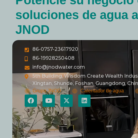
Potencie su negocio 
soluciones de agua 
JNOD
86-0757-23617920
86-19928250408
info@jnodwater.com
5th Building, Wisdom Create Wealth Indust
Xingtan, Shunde, Foshan, Guangdong, Chin
Grupo JNOD
Calentador de agua