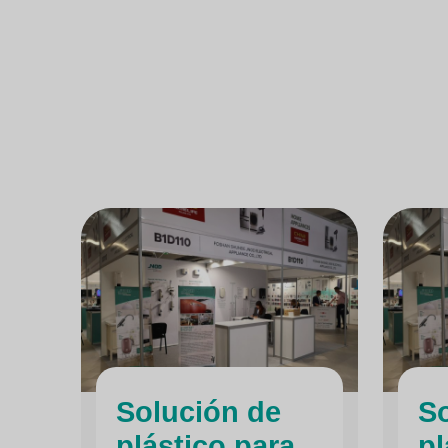
Solución de
So
plástico para
pl