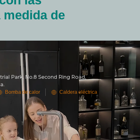
con las
a medida de
rial Park, No.8 Second Ring Road,
a.
Bomba de calor
Caldera eléctrica