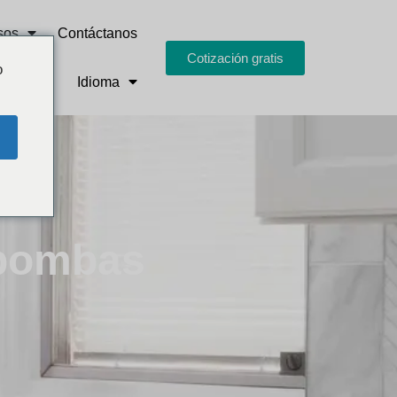
sos
Contáctanos
Cotización gratis
o
Idioma
 bombas