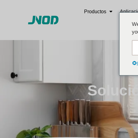
Productos
Aplicac
We
yo
Soluci