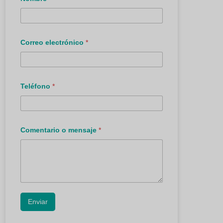
n
s
a
j
e
Correo electrónico
*
o
Teléfono
*
Comentario o mensaje
*
Enviar