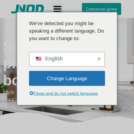
Cotización gratis
We've detected you might be
speaking a different language. Do
you want to change to:
Solución de
plástico para
English
bombas
Change Language
Inicio
Noticias
Close and do not switch language
Solución de plástico para bombas