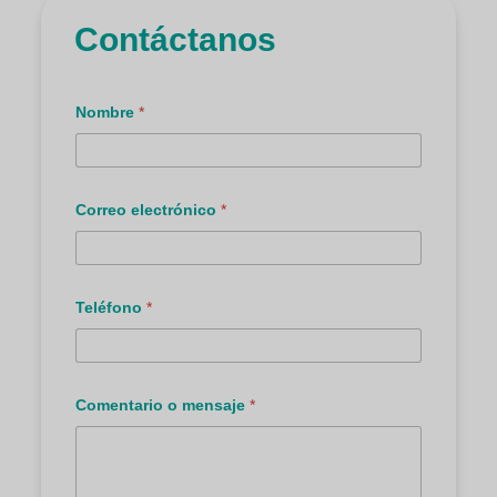
Contáctanos
Nombre
*
t
Correo electrónico
*
e
l
e
f
ó
n
Teléfono
*
i
c
o
C
o
Comentario o mensaje
*
m
e
n
t
a