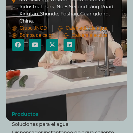
Industrial Park, No.8 Second Ring Road,
Xingtan, Shunde, Foshan, Guangdong,
China.
Grupo JNOD
Calentador de agua
Bomba de calor
Caldera eléctrica
Productos
Soluciones para el agua
Dispensador instantáneo de agua caliente