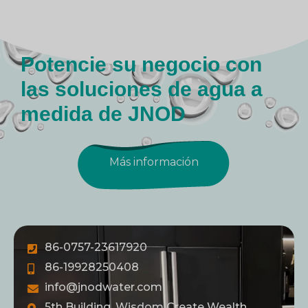
Potencie su negocio con
las soluciones de agua a
medida de JNOD
Más información
86-0757-23617920
86-19928250408
info@jnodwater.com
5th Building, Wisdom Create Wealth